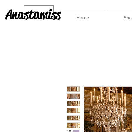
Anastamiss
EUR (€)
Home
Sho