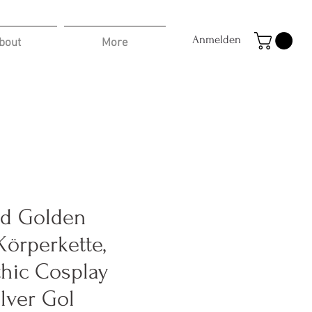
Anmelden
bout
More
id Golden
Körperkette,
thic Cosplay
lver Gol